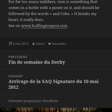
For far too many imbibers, rum is something that
comes in a bottle with a pirate on it, and should be
followed by the words « and Coke. » It breaks my
heart, it really does.
See on
www.huffingtonpost.com
Publié
Auteur
Catégories
6 mai 2012
Simon
Nouvelles
le
Navigation
PRÉCÉDENT
de
Fin de semaine du Derby
Article
l’article
précédent :
SUIVANT
Arrivage de la SAQ Signature du 10 mai
Article
2012
suivant :
Fièrement propulsé par WordPress