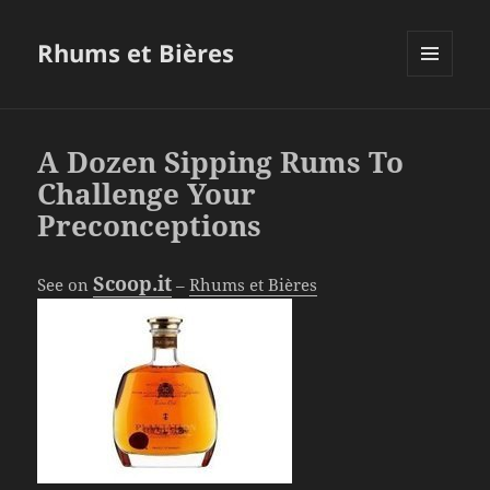
Rhums et Bières
MENU
ET
WIDGETS
A Dozen Sipping Rums To
Challenge Your
Preconceptions
Scoop.it
See on
–
Rhums et Bières