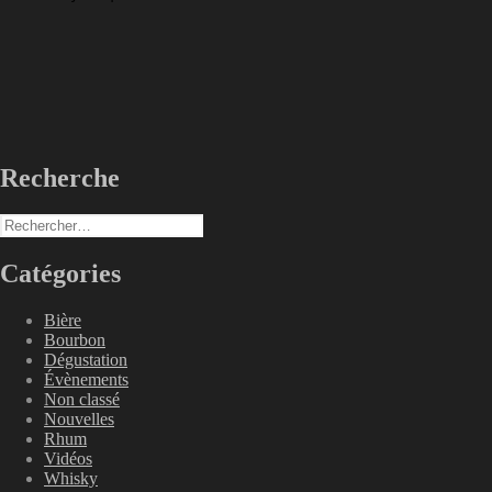
Recherche
Rechercher :
Catégories
Bière
Bourbon
Dégustation
Évènements
Non classé
Nouvelles
Rhum
Vidéos
Whisky