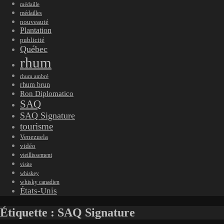
médaille
médailles
nouveauté
Plantation
publicité
Québec
rhum
rhum ambré
rhum brun
Ron Diplomatico
SAQ
SAQ Signature
tourisme
Venezuela
vidéo
vieillissement
visite
whiskey
whisky canadien
États-Unis
Étiquette :
SAQ Signature