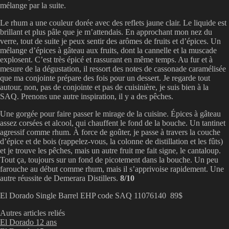
mélange par la suite.
Le rhum a une couleur dorée avec des reflets jaune clair. Le liquide est
brillant et plus pâle que je m’attendais. En approchant mon nez du
verre, tout de suite je peux sentir des arômes de fruits et d’épices. Un
mélange d’épices à gâteau aux fruits, dont la cannelle et la muscade
explosent. C’est très épicé et rassurant en même temps. Au fur et à
mesure de la dégustation, il ressort des notes de cassonade caramélisée
que ma conjointe prépare des fois pour un dessert. Je regarde tout
autour, non, pas de conjointe et pas de cuisinière, je suis bien à la
SAQ. Prenons une autre inspiration, il y a des pêches.
Une gorgée pour faire passer le mirage de la cuisine. Épices à gâteau
assez corsées et alcool, qui chauffent le fond de la bouche. Un tantinet
agressif comme rhum. À force de goûter, je passe à travers la couche
d’épice et de bois (rappelez-vous, la colonne de distillation et les fûts)
et je trouve les pêches, mais un autre fruit me fait signe, le cantaloup.
Tout ça, toujours sur un fond de picotement dans la bouche. Un peu
farouche au début comme rhum, mais il s’apprivoise rapidement. Une
autre réussite de Demerara Distillers.
8/10
El Dorado Single Barrel EHP code SAQ 11076140 89$
Autres articles reliés
El Dorado 12 ans