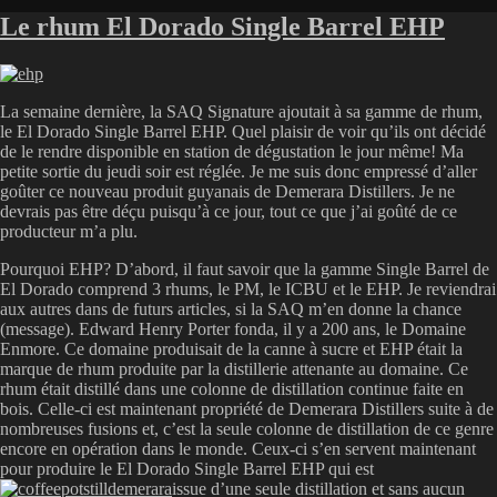
Le rhum El Dorado Single Barrel EHP
La semaine dernière, la SAQ Signature ajoutait à sa gamme de rhum,
le El Dorado Single Barrel EHP. Quel plaisir de voir qu’ils ont décidé
de le rendre disponible en station de dégustation le jour même! Ma
petite sortie du jeudi soir est réglée. Je me suis donc empressé d’aller
goûter ce nouveau produit guyanais de Demerara Distillers. Je ne
devrais pas être déçu puisqu’à ce jour, tout ce que j’ai goûté de ce
producteur m’a plu.
Pourquoi EHP? D’abord, il faut savoir que la gamme Single Barrel de
El Dorado comprend 3 rhums, le PM, le ICBU et le EHP. Je reviendrai
aux autres dans de futurs articles, si la SAQ m’en donne la chance
(message). Edward Henry Porter fonda, il y a 200 ans, le Domaine
Enmore. Ce domaine produisait de la canne à sucre et EHP était la
marque de rhum produite par la distillerie attenante au domaine. Ce
rhum était distillé dans une colonne de distillation continue faite en
bois. Celle-ci est maintenant propriété de Demerara Distillers suite à de
nombreuses fusions et, c’est la seule colonne de distillation de ce genre
encore en opération dans le monde. Ceux-ci s’en servent maintenant
pour produire le El Dorado Single Barrel EHP qui est
issue d’une seule distillation et sans aucun