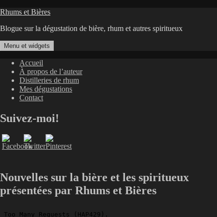
Aller
Rhums et Bières
au
Blogue sur la dégustation de bière, rhum et autres spiritueux
contenu
Menu et widgets
Accueil
À propos de l’auteur
Distilleries de rhum
Mes dégustations
Contact
Suivez-moi!
Nouvelles sur la bière et les spiritueux
présentées par Rhums et Bières