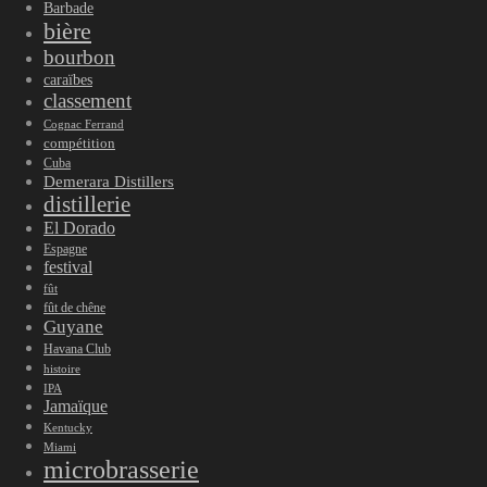
Barbade
bière
bourbon
caraïbes
classement
Cognac Ferrand
compétition
Cuba
Demerara Distillers
distillerie
El Dorado
Espagne
festival
fût
fût de chêne
Guyane
Havana Club
histoire
IPA
Jamaïque
Kentucky
Miami
microbrasserie