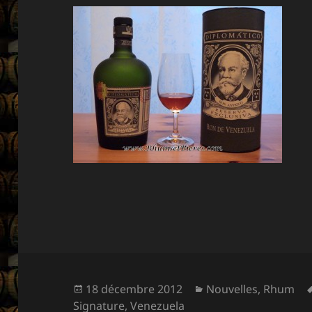
Publié
Catégories
18 décembre 2012
Nouvelles
,
Rhum
le
Signature
,
Venezuela