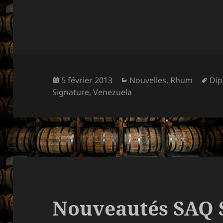
Publié
Catégories
Mot
5 février 2013
Nouvelles
,
Rhum
Dip
le
clé
Signature
,
Venezuela
Nouveautés SAQ 