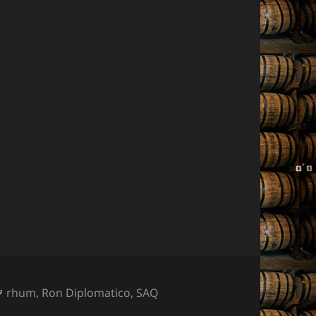
Mots-
rhum
,
Ron Diplomatico
,
SAQ
clés