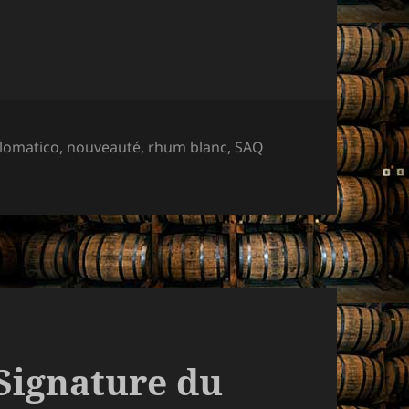
s-
lomatico
,
nouveauté
,
rhum blanc
,
SAQ
s
Signature du