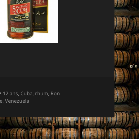
Mots-
12 ans
,
Cuba
,
rhum
,
Ron
clés
e
,
Venezuela