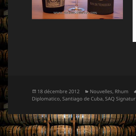
Publié
Catégories
18 décembre 2012
Nouvelles
,
Rhum
le
Diplomatico
,
Santiago de Cuba
,
SAQ Signatur