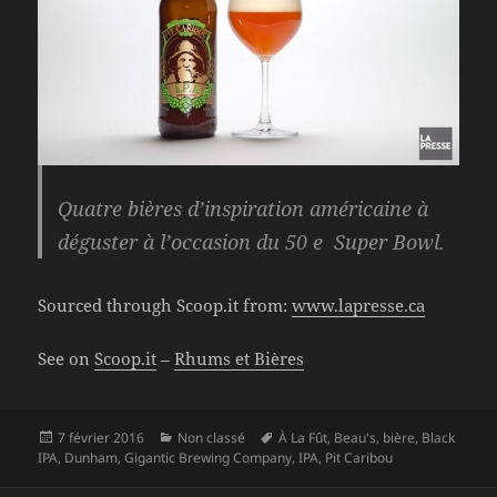
Quatre bières d’inspiration américaine à
déguster à l’occasion du 50 e Super Bowl.
Sourced through Scoop.it from:
www.lapresse.ca
See on
Scoop.it
–
Rhums et Bières
Publié
Catégories
Mots-
7 février 2016
Non classé
À La Fût
,
Beau's
,
bière
,
Black
le
clés
IPA
,
Dunham
,
Gigantic Brewing Company
,
IPA
,
Pit Caribou