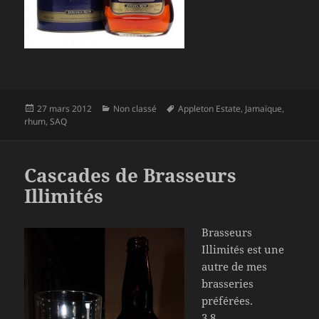
Publié
Catégories
Mots-
27 mars 2012
Non classé
Appleton Estate
,
Jamaïque
,
le
clés
rhum
,
SAQ
Cascades de Brasseurs
Illimités
Brasseurs
Illimités est une
autre de mes
brasseries
préférées.
3.8