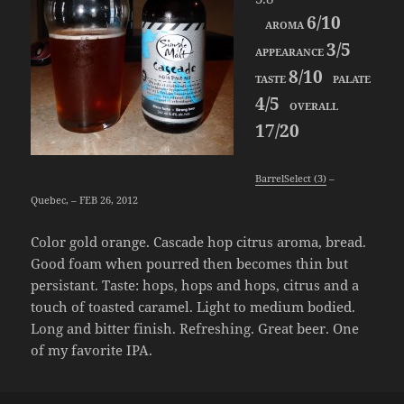
6/10
AROMA
3/5
APPEARANCE
8/10
TASTE
PALATE
4/5
OVERALL
17/20
BarrelSelect (3)
–
Quebec, – FEB 26, 2012
Color gold orange. Cascade hop citrus aroma, bread.
Good foam when pourred then becomes thin but
persistant. Taste: hops, hops and hops, citrus and a
touch of toasted caramel. Light to medium bodied.
Long and bitter finish. Refreshing. Great beer. One
of my favorite IPA.