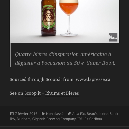
Quatre bières d’inspiration américaine à
déguster à l’occasion du 50 e Super Bowl.
Sourced through Scoop.it from:
www.lapresse.ca
See on
Scoop.it
–
Rhums et Bières
Publié
Catégories
Mots-
7 février 2016
Non classé
À La Fût
,
Beau's
,
bière
,
Black
le
clés
IPA
,
Dunham
,
Gigantic Brewing Company
,
IPA
,
Pit Caribou