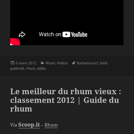
Publié
Catégories
Mots-
6 mars 2012
Rhum
,
Vidéos
Barbancourt
,
Haïti
,
le
clés
publicité
,
rhum
,
vidéo
Le meilleur du rhum vieux :
classement 2012 | Guide du
rhum
Scoop.it
Via
–
Rhum