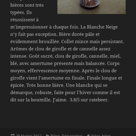
bières sont très
typées. Ils
réussissent à
m’impressionner à chaque fois. La Blanche Neige
n’y fait pas exception. Bière dorée pâle et
évidemment brouillée. Collet mince mais persistant.
Arômes de clou de girofle et de cannelle assez
intense. Goût sucré, clou de girofle, cannelle, miel,
blé, avec amertume présente mais balancée. Corps
moyen, effervescence moyenne. Après le clou de
girofle vient l’amertume en finale. Finale longue et
épicée. Très bonne bière. Une blanche qui se
démarque, robuste, faite pour l’hiver comme il est
dit sur la bouteille. J’aime. 3.8/5 sur ratebeer.
Publié
Catégories
Mots-
28 février 2012
Bière
,
Dégustation
bière
,
bière