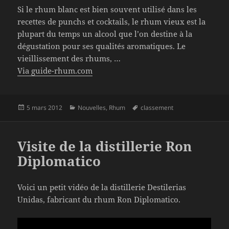
Si le rhum blanc est bien souvent utilisé dans les
recettes de punchs et cocktails, le rhum vieux est la
plupart du temps un alcool que l’on destine à la
dégustation pour ses qualités aromatiques. Le
vieillissement des rhums, …
Via guide-rhum.com
Publié
Catégories
Mots-
5 mars 2012
Nouvelles
,
Rhum
classement
le
clés
Visite de la distillerie Ron
Diplomatico
Voici un petit vidéo de la distillerie Destilerias
Unidas, fabricant du rhum Ron Diplomatico.