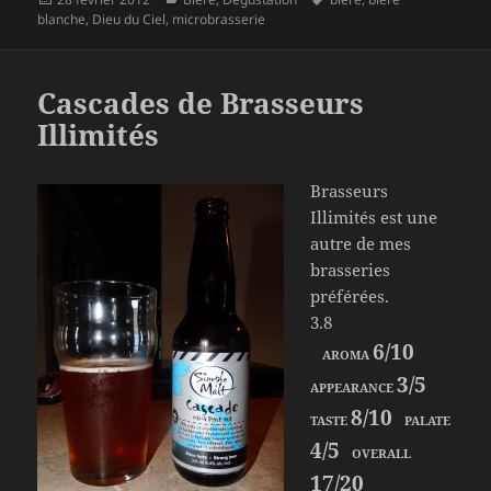
le
clés
blanche
,
Dieu du Ciel
,
microbrasserie
Cascades de Brasseurs
Illimités
Brasseurs
Illimités est une
autre de mes
brasseries
préférées.
3.8
6/10
AROMA
3/5
APPEARANCE
8/10
TASTE
PALATE
4/5
OVERALL
17/20