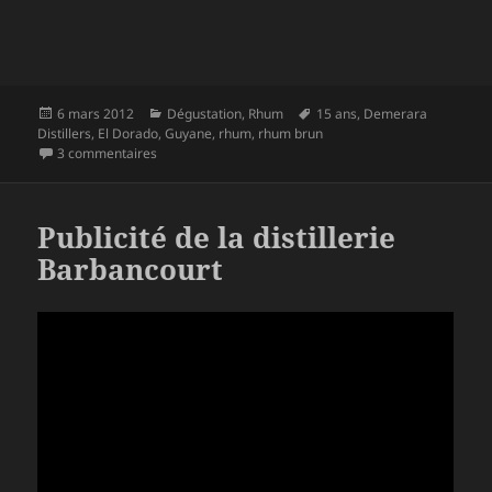
Publié
Catégories
Mots-
6 mars 2012
Dégustation
,
Rhum
15 ans
,
Demerara
le
clés
Distillers
,
El Dorado
,
Guyane
,
rhum
,
rhum brun
sur El Dorado 15 ans
3 commentaires
Publicité de la distillerie
Barbancourt