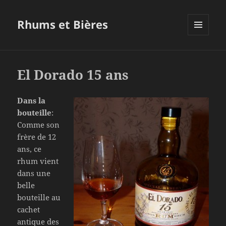
Rhums et Bières
MENU
ET
WIDGETS
El Dorado 15 ans
Dans la
bouteille
:
Comme son
frère de 12
ans, ce
rhum vient
dans une
belle
bouteille au
cachet
antique des