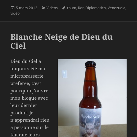
Publié
Catégories
Mots-
5 mars 2012
Vidéos
rhum
,
Ron Diplomatico
,
Venezuela
,
le
clés
vidéo
Blanche Neige de Dieu du
Ciel
Dieu du Ciel a
toujours été ma
microbrasserie
préférée, c’est
pourquoi j’ouvre
mon blogue avec
leur dernier
produit. Je
n’apprendrai rien
à personne sur le
fait que leurs