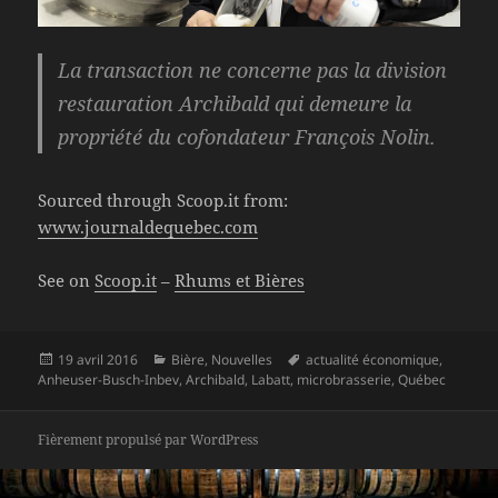
La transaction ne concerne pas la division
restauration Archibald qui demeure la
propriété du cofondateur François Nolin.
Sourced through Scoop.it from:
www.journaldequebec.com
See on
Scoop.it
–
Rhums et Bières
Publié
Catégories
Mots-
19 avril 2016
Bière
,
Nouvelles
actualité économique
,
le
clés
Anheuser-Busch-Inbev
,
Archibald
,
Labatt
,
microbrasserie
,
Québec
Fièrement propulsé par WordPress