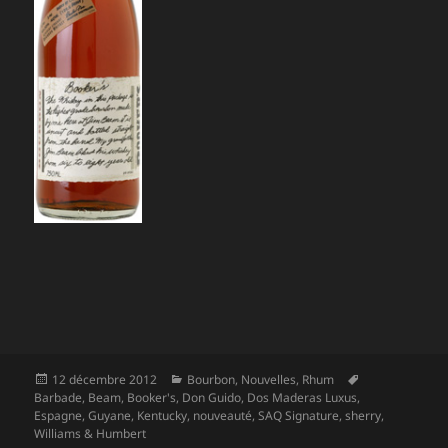
Publié
Catégories
Mots-
12 décembre 2012
Bourbon
,
Nouvelles
,
Rhum
le
clés
Barbade
,
Beam
,
Booker's
,
Don Guido
,
Dos Maderas Luxus
,
Espagne
,
Guyane
,
Kentucky
,
nouveauté
,
SAQ Signature
,
sherry
,
Williams & Humbert