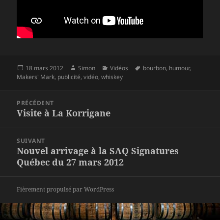
Publié
Auteur
Catégories
Mots-
18 mars 2012
Simon
Vidéos
bourbon
,
humour
,
le
clés
Makers' Mark
,
publicité
,
vidéo
,
whiskey
Navigation
PRÉCÉDENT
de
Visite à La Korrigane
Article
l’article
précédent :
SUIVANT
Nouvel arrivage à la SAQ Signatures
Article
Québec du 27 mars 2012
suivant :
Fièrement propulsé par WordPress