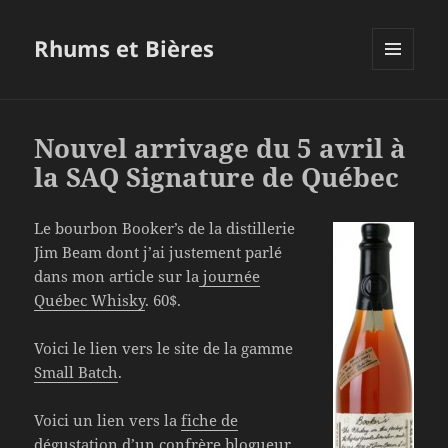
Rhums et Bières
MENU
ET
WIDGETS
Nouvel arrivage du 5 avril à
la SAQ Signature de Québec
Le bourbon Booker’s de la distillerie
Jim Beam dont j’ai justement parlé
dans mon article sur la
journée
Québec Whisky
. 60$.
Voici le lien vers le site de la gamme
Small Batch
.
Voici un lien vers la
fiche de
dégustation
d’un confrère blogueur.