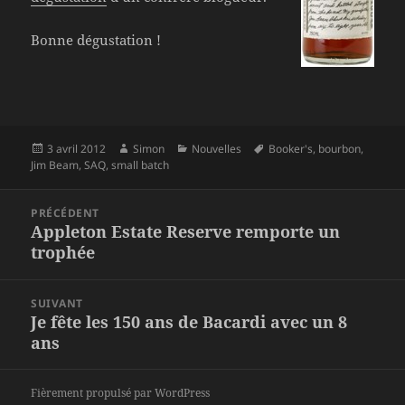
Bonne dégustation !
Publié
Auteur
Catégories
Mots-
3 avril 2012
Simon
Nouvelles
Booker's
,
bourbon
,
le
clés
Jim Beam
,
SAQ
,
small batch
Navigation
PRÉCÉDENT
de
Appleton Estate Reserve remporte un
Article
l’article
trophée
précédent :
SUIVANT
Je fête les 150 ans de Bacardi avec un 8
Article
ans
suivant :
Fièrement propulsé par WordPress