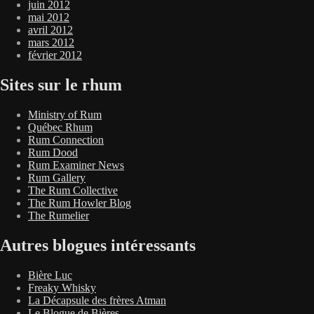
juin 2012
mai 2012
avril 2012
mars 2012
février 2012
Sites sur le rhum
Ministry of Rum
Québec Rhum
Rum Connection
Rum Dood
Rum Examiner News
Rum Gallery
The Rum Collective
The Rum Howler Blog
The Rumelier
Autres blogues intéressants
Bière Luc
Freaky Whisky
La Décapsule des frères Atman
Le Blogue de Bières