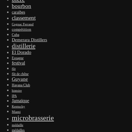
bourbon
caraïbes
classement
Cognac Ferrand
compétition
Cuba
Demerara Distillers
distillerie
El Dorado
Espagne
festival
fût
fût de chêne
Guyane
Havana Club
histoire
IPA
Jamaïque
Kentucky
Miami
microbrasserie
médaille
médailles