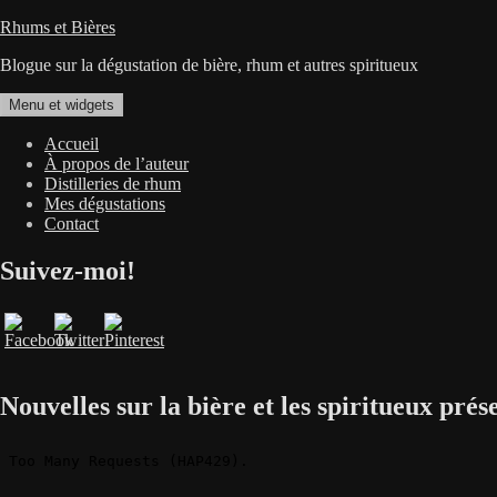
Aller
Rhums et Bières
au
Blogue sur la dégustation de bière, rhum et autres spiritueux
contenu
Menu et widgets
Accueil
À propos de l’auteur
Distilleries de rhum
Mes dégustations
Contact
Suivez-moi!
Nouvelles sur la bière et les spiritueux pré