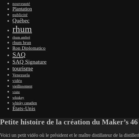
nouveauté
Plantation
publicité
Québec
rhum
rhum ambré
rhum brun
Ron Diplomatico
SAQ
SAQ Signature
tourisme
Venezuela
vidéo
vieillissement
visite
whiskey
whisky canadien
États-Unis
Petite histoire de la création du Maker’s 46
Voici un petit vidéo où le président et le maître distillateur de la dist