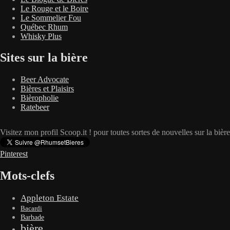
Le Rouge et le Boire
Le Sommelier Fou
Québec Rhum
Whisky Plus
Sites sur la bière
Beer Advocate
Bières et Plaisirs
Bièropholie
Ratebeer
Visitez mon profil Scoop.it ! pour toutes sortes de nouvelles sur la biè
Pinterest
Mots-clefs
Appleton Estate
Bacardi
Barbade
bière