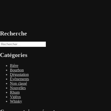
Recherche
Rechercher :
Catégories
Bière
Bourbon
Dégustation
Évènements
Non classé
Nouvelles
Rhum
Vidéos
Whisky