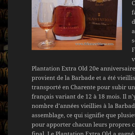
C
f
d
a
s
F
v
Plantation Extra Old 20e anniversaire
provient de la Barbade et a été vieill
transporté en Charente pour subir un
français variant de 12 à 18 mois. Il n
nombre d’années vieillies à la Barbad
assemblage, ce qui signifie que plus
pour apporter chacun leurs propres c
final. Le Plantation Extra Old a gagn