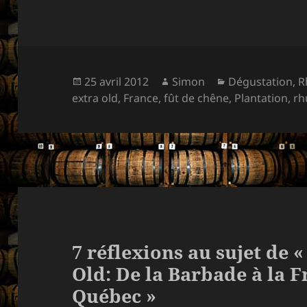
Publié
Auteur
Catégories
25 avril 2012
Simon
Dégustation
,
R
le
extra old
,
France
,
fût de chêne
,
Plantation
,
r
7 réflexions au sujet de 
Old: De la Barbade à la F
Québec »