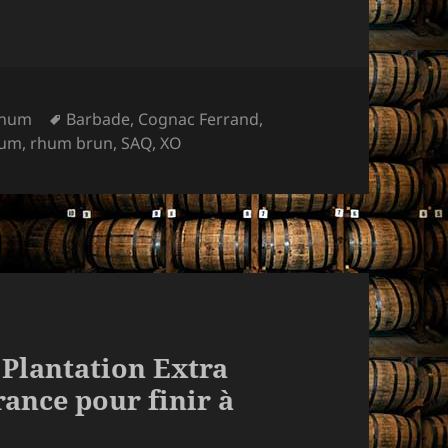
Mots-
hum
Barbade
,
Cognac Ferrand
,
clés
hum
,
rhum brun
,
SAQ
,
XO
« Plantation Extra
rance pour finir à