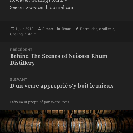
however: Gosling’s Rum. »
See on
www.caribjournal.com
Publié
Auteur
Catégories
Mots-
1 juin 2012
Simon
Rhum
Bermudes
,
distillerie
,
le
clés
Gosling
,
histoire
Navigation
PRÉCÉDENT
de
Behind The Scenes of Neisson Rhum
Article
l’article
Distillery
précédent :
SUIVANT
D’un verre approprié s’y boit le mieux
Article
suivant :
Fièrement propulsé par WordPress