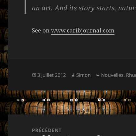
an art. And its story starts, natur
See on
www.caribjournal.com
Publié
Auteur
Catégories
3 juillet 2012
Simon
Nouvelles
,
Rh
le
Navigation
de
PRÉCÉDENT