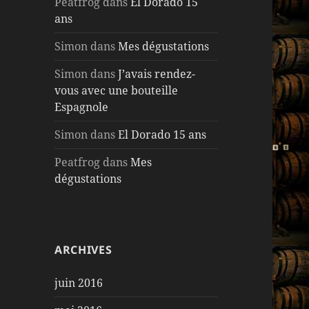
Peatfrog
dans
El Dorado 15
ans
Simon
dans
Mes dégustations
Simon
dans
J’avais rendez-
vous avec une bouteille
Espagnole
Simon
dans
El Dorado 15 ans
Peatfrog
dans
Mes
dégustations
ARCHIVES
juin 2016