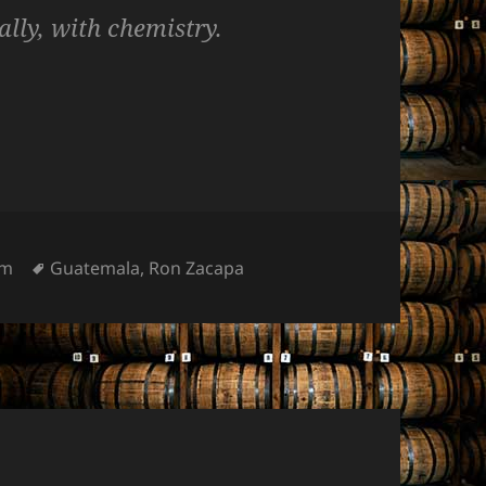
ally, with chemistry.
Mots-
um
Guatemala
,
Ron Zacapa
clés