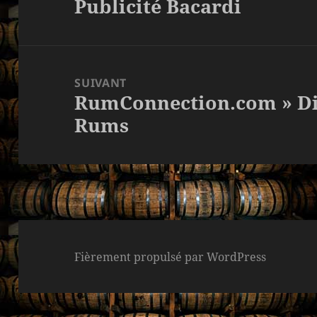
Publicité Bacardi
l’article
Article
précédent :
SUIVANT
RumConnection.com » Di
Article
Rums
suivant :
Fièrement propulsé par WordPress