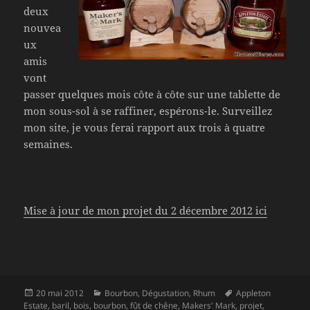
deux
nouvea
ux
amis
vont
passer quelques mois côte à côte sur une tablette de
mon sous-sol à se raffiner, espérons-le. Surveillez
mon site, je vous ferai rapport aux trois à quatre
semaines.
Mise à jour de mon projet du 2 décembre 2012 ici
Publié
Catégories
Mots-
20 mai 2012
Bourbon
,
Dégustation
,
Rhum
Appleton
le
clés
Estate
,
baril
,
bois
,
bourbon
,
fût de chêne
,
Makers' Mark
,
projet
,