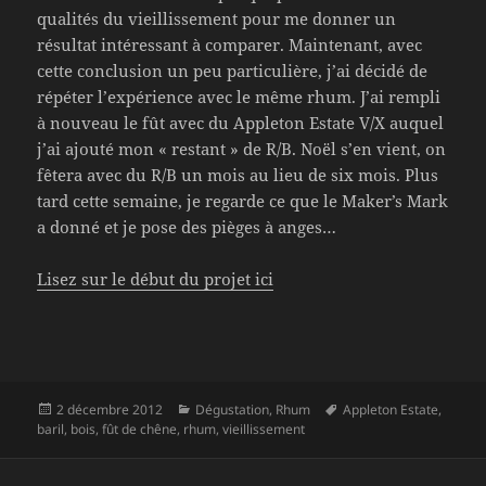
qualités du vieillissement pour me donner un
résultat intéressant à comparer. Maintenant, avec
cette conclusion un peu particulière, j’ai décidé de
répéter l’expérience avec le même rhum. J’ai rempli
à nouveau le fût avec du Appleton Estate V/X auquel
j’ai ajouté mon « restant » de R/B. Noël s’en vient, on
fêtera avec du R/B un mois au lieu de six mois. Plus
tard cette semaine, je regarde ce que le Maker’s Mark
a donné et je pose des pièges à anges…
Lisez sur le début du projet ici
Publié
Catégories
Mots-
2 décembre 2012
Dégustation
,
Rhum
Appleton Estate
,
le
clés
baril
,
bois
,
fût de chêne
,
rhum
,
vieillissement