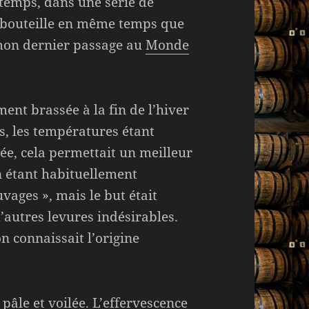
e temps, dans une série de
te bouteille en même temps que
 mon dernier passage au
Monde
ent brassée à la fin de l’hiver
s, les températures étant
ée, cela permettait un meilleur
n étant habituellement
vages », mais le but était
’autres levures indésirables.
 connaissait l’origine
âle et voilée. L’effervescence