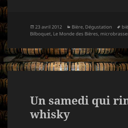
Publié
Catégories
Mo
23 avril 2012
Bière
,
Dégustation
bi
le
clé
Bilboquet
,
Le Monde des Bières
,
microbrasse
Un samedi qui ri
whisky