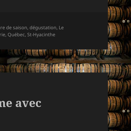
ts-
ère de saison
,
dégustation
,
Le
s
rie
,
Québec
,
St-Hyacinthe
me avec