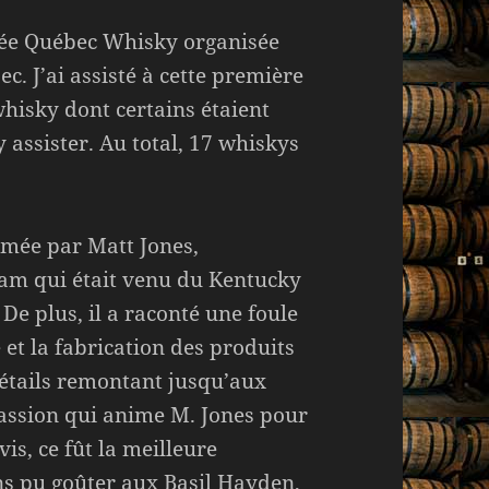
rnée Québec Whisky organisée
. J’ai assisté à cette première
hisky dont certains étaient
y assister. Au total, 17 whiskys
imée par Matt Jones,
am qui était venu du Kentucky
 De plus, il a raconté une foule
e et la fabrication des produits
étails remontant jusqu’aux
assion qui anime M. Jones pour
is, ce fût la meilleure
ns pu goûter aux Basil Hayden,