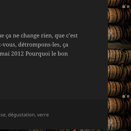
 ça ne change rien, que c’est
z-vous, détrompons-les, ça
5 mai 2012 Pourquoi le bon
sse
,
dégustation
,
verre