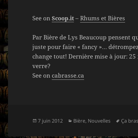
See on
–
Rhums et Bières
Scoop.it
Par Bière de Lys Beaucoup pensent que
juste pour faire « fancy »… détrompe
change tout! Dernière mise à jour: 2
verre?
See on
cabrasse.ca
Publié
Catégories
Mots-
7 juin 2012
Bière
,
Nouvelles
Ça bra
le
clés